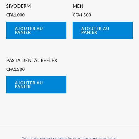
SIVODERM
MEN
CFA
1.000
CFA
1.500
AJOUTER AU
AJOUTER AU
PANIER
PANIER
PASTA DENTAL REFLEX
CFA
1.500
AJOUTER AU
PANIER
Ajoutez-nous à vos contacts WhatsApp et ne manquez pas nos actualités,