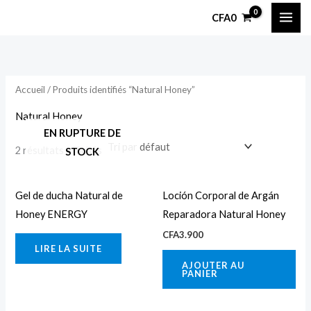
Aller
P
P
CFA
0
au
r
r
contenu
i
i
x
x
Accueil
/ Produits identifiés “Natural Honey”
i
a
Natural Honey
EN RUPTURE DE
n
x
2 résultats affichés
STOCK
Gel de ducha Natural de
Loción Corporal de Argán
Honey ENERGY
Reparadora Natural Honey
CFA
3.900
LIRE LA SUITE
AJOUTER AU
PANIER