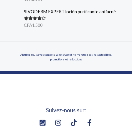
sur 5
SIVODERM EXPERT loción purificante antiacné
Note
4.00
CFA
1.500
sur 5
Ajoutez-nous à vos contacts WhatsApp et ne manquez pas nos actualités,
promotions et réductions
Suivez-nous sur: