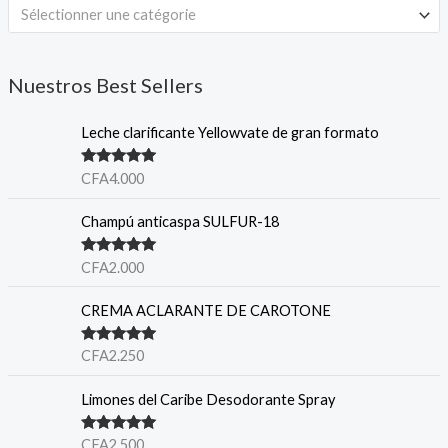
Sélectionner une catégorie
Nuestros Best Sellers
Leche clarificante Yellowvate de gran formato
Note
5.00
CFA
4.000
sur 5
Champú anticaspa SULFUR-18
Note
5.00
CFA
2.000
sur 5
CREMA ACLARANTE DE CAROTONE
Note
5.00
CFA
2.250
sur 5
Limones del Caribe Desodorante Spray
Note
5.00
CFA
2.500