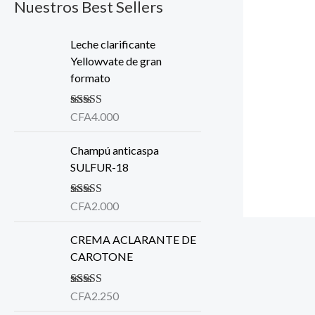
Nuestros Best Sellers
Leche clarificante
Yellowvate de gran
formato
Note
CFA
4.000
5.00
sur
5
Champú anticaspa
SULFUR-18
Note
CFA
2.000
5.00
sur
5
CREMA ACLARANTE DE
CAROTONE
Note
CFA
2.250
5.00
sur
5