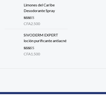
Limones del Caribe
Desodorante Spray
Note
CFA
2.500
5.00
sur
5
SIVODERM EXPERT
loción purificante antiacné
Note
CFA
1.500
4.00
sur 5