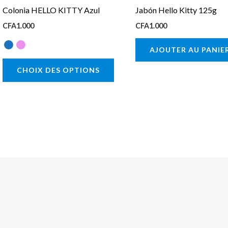
Colonia HELLO KITTY Azul
Jabón Hello Kitty 125g
choisies
CFA
1.000
CFA
1.000
sur
la
AJOUTER AU PANIE
page
CHOIX DES OPTIONS
du
produit