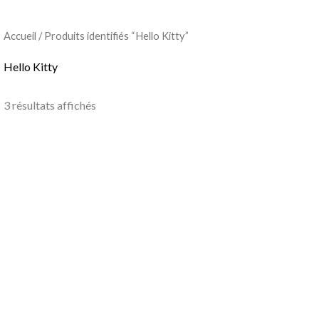
Accueil
/ Produits identifiés “Hello Kitty”
Hello Kitty
3 résultats affichés
Ce
produit
a
plusieurs
variations.
Les
options
peuvent
être