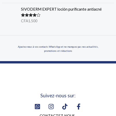
sur 5
SIVODERM EXPERT loción purificante antiacné
Note
4.00
CFA
1.500
sur 5
Ajoutez-nous à vos contacts WhatsApp et ne manquez pas nos actualités,
promotions et réductions
Suivez-nous sur:
CONTACTEZ-NOUS