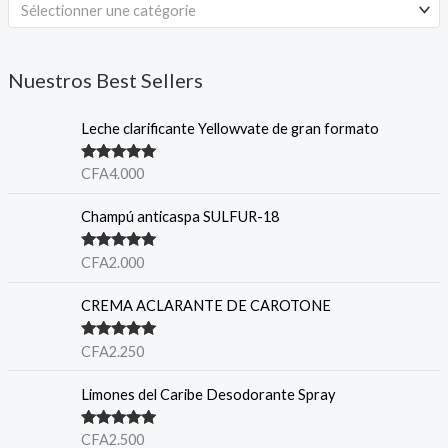
Sélectionner une catégorie
Nuestros Best Sellers
Leche clarificante Yellowvate de gran formato
Note
5.00
CFA
4.000
sur 5
Champú anticaspa SULFUR-18
Note
5.00
CFA
2.000
sur 5
CREMA ACLARANTE DE CAROTONE
Note
5.00
CFA
2.250
sur 5
Limones del Caribe Desodorante Spray
Note
5.00
CFA
2.500