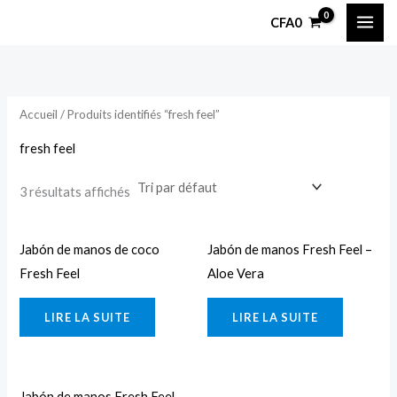
Aller
CFA
0
au
contenu
Accueil
/ Produits identifiés “fresh feel”
fresh feel
3 résultats affichés
Jabón de manos de coco
Jabón de manos Fresh Feel –
Fresh Feel
Aloe Vera
LIRE LA SUITE
LIRE LA SUITE
Jabón de manos Fresh Feel –