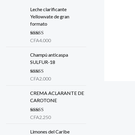
Leche clarificante
Yellowvate de gran
formato
Note
CFA
4.000
5.00
sur
5
Champú anticaspa
SULFUR-18
Note
CFA
2.000
5.00
sur
5
CREMA ACLARANTE DE
CAROTONE
Note
CFA
2.250
5.00
sur
5
Limones del Caribe