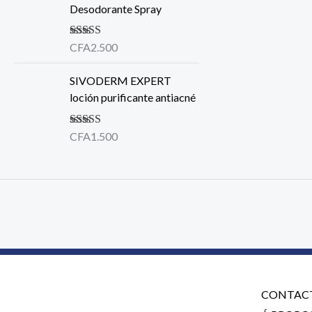
Desodorante Spray
Note
CFA
2.500
5.00
sur
5
SIVODERM EXPERT
loción purificante antiacné
Note
CFA
1.500
4.00
sur 5
CONTAC